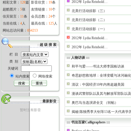
2012年 Lydia Reinhold…
精彩文章：
128
篇
影音欣赏：
19
条
超酷图片：
5
张
友情链接：
10
个
北美行活动掠影（三）
佳宾留言：
11
条
会员总数：
24
个
北美行活动掠影（二）
当前在线：
4
人
最高在线：
125
人
北美行活动掠影（一）
网站总访问量：
054213
2012年 Lydia Reinhold…
:::
超 级 搜 索
:::
2012年 Lydia Reinhold…
栏 目
:::
人物访谈
:::
类 别
和平与爱——书法大师李国栋访谈
关键词
奇思妙想救地球：全球变暖与冰河融
站内搜索
网络搜索
清议：中国经济10年内将超越美国
漫谈武警部队以及其与解放军部队以
:::
最新影音
:::
奥巴马当选演讲全文 （转帖）
暂时没有影音
揭秘:陈独秀李大钊等13名一大代表学
:::
书法百家Calligraphers
:::