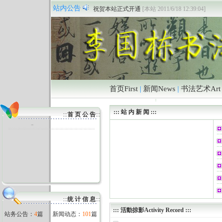
The “peace and love” arts exhibition is co-sponsored
[
站内公告
祝贺本站正式开通
[本站 2011/6/18 12:39:04]
首页First
|
新闻News
|
书法艺术Art
::: 站 内 新 闻 :::
:::
首 页 公 告
:::
The “peace and love” arts exhibiti
on is co-sponsored
:::
统 计 信 息
:::
:::
活動掠影Activity Record
:::
站务公告：
4
篇
新闻动态：
101
篇