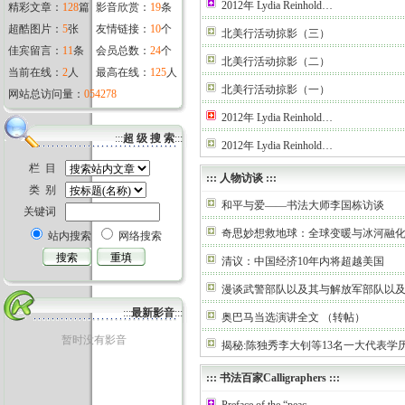
2012年 Lydia Reinhold…
精彩文章：
128
篇
影音欣赏：
19
条
超酷图片：
5
张
友情链接：
10
个
北美行活动掠影（三）
佳宾留言：
11
条
会员总数：
24
个
北美行活动掠影（二）
当前在线：
2
人
最高在线：
125
人
北美行活动掠影（一）
网站总访问量：
054278
2012年 Lydia Reinhold…
:::
超 级 搜 索
:::
2012年 Lydia Reinhold…
栏 目
:::
人物访谈
:::
类 别
和平与爱——书法大师李国栋访谈
关键词
奇思妙想救地球：全球变暖与冰河融
站内搜索
网络搜索
清议：中国经济10年内将超越美国
漫谈武警部队以及其与解放军部队以
:::
最新影音
:::
奥巴马当选演讲全文 （转帖）
暂时没有影音
揭秘:陈独秀李大钊等13名一大代表学
:::
书法百家Calligraphers
:::