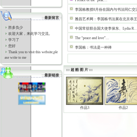
Preface of the “peac…
李国栋教授8月份在国内与书法同仁交
:::
最新留言
:::
雅昌艺术网：李国栋书法展在北京恭
胜多负少
中国常驻联合国大使李保东、Lydia R
欢迎大家，来此学习交流。
The “peace and love”…
学习了
您好
李国栋：书法是一种禅
Thank you to visit this website,ple
ase write to me
::: 超 酷 图 片 :::
:::
最新链接
:::
作品3
作品2