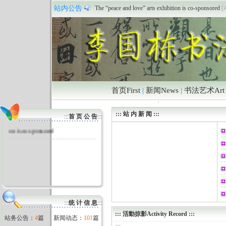
The “peace and love” arts exhibition is co-sponsored
[
站内公告
祝贺本站正式开通
[本站 2011/6/18 12:39:04]
首页First
|
新闻News
|
书法艺术Art
::: 站 内 新 闻 :::
The “peace and love” arts exhibiti
:::
首 页 公 告
:::
on is co-sponsored
:::
统 计 信 息
:::
:::
活動掠影Activity Record
:::
站务公告：
4
篇
新闻动态：
101
篇