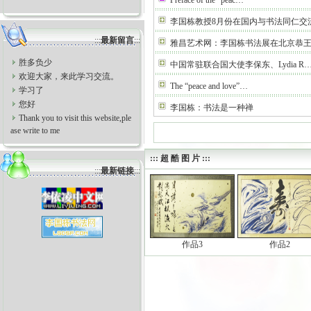
Preface of the “peac…
李国栋教授8月份在国内与书法同仁交
:::
最新留言
:::
雅昌艺术网：李国栋书法展在北京恭
胜多负少
中国常驻联合国大使李保东、Lydia R
欢迎大家，来此学习交流。
The “peace and love”…
学习了
您好
李国栋：书法是一种禅
Thank you to visit this website,ple
ase write to me
::: 超 酷 图 片 :::
:::
最新链接
:::
作品3
作品2