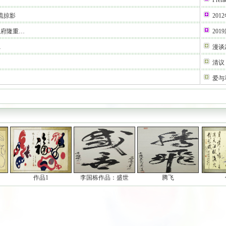
Prefa
流掠影
2012
王府隆重…
20
…
漫谈
清议
爱与
作品1
李国栋作品：盛世
腾飞