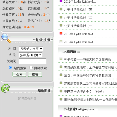
2012年 Lydia Reinhold…
精彩文章：
128
篇
影音欣赏：
19
条
超酷图片：
5
张
友情链接：
10
个
北美行活动掠影（三）
佳宾留言：
11
条
会员总数：
24
个
北美行活动掠影（二）
当前在线：
2
人
最高在线：
125
人
北美行活动掠影（一）
网站总访问量：
054239
2012年 Lydia Reinhold…
:::
超 级 搜 索
:::
2012年 Lydia Reinhold…
栏 目
:::
人物访谈
:::
类 别
和平与爱——书法大师李国栋访谈
关键词
奇思妙想救地球：全球变暖与冰河融
站内搜索
网络搜索
清议：中国经济10年内将超越美国
漫谈武警部队以及其与解放军部队以
:::
最新影音
:::
奥巴马当选演讲全文 （转帖）
暂时没有影音
揭秘:陈独秀李大钊等13名一大代表学
:::
书法百家Calligraphers
:::