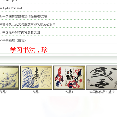
ce of the “peac…
年 Lydia Reinhold…
19新年李國棟教授書法作品精選欣賞(…
武警部队以及其与解放军部队以及公安民…
：中国经济10年内将超越美国
和平书画展《前言》
学习书法，珍爱传统！
作品3
作品2
作品1
李国栋作品：盛世