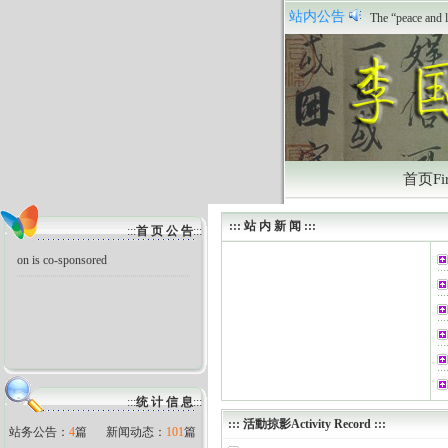
The “peace and l
站内公告
祝贺本站正式
首页Fir
::: 站 内 新 闻 :::
:::
首 页 公 告
:::
The “peace and love” arts exhibiti
on is co-sponsored
:::
统 计 信 息
:::
:::
活動掠影Activity Record
:::
站务公告：
4
篇
新闻动态：
101
篇