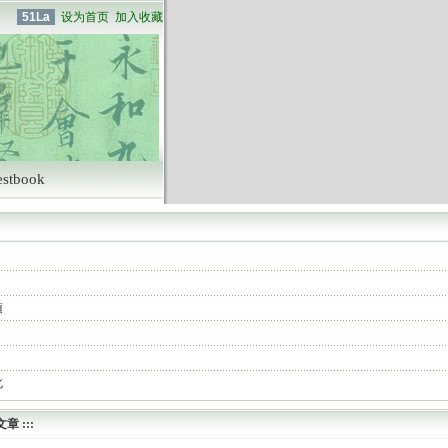
51La
设为首页
加入收藏
estbook
項
北
文章
:::