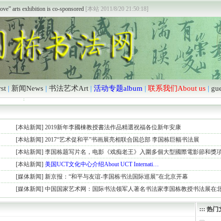
ove” arts exhibition is co-sponsored
[本站 2011/8/20 21:50:18]
开通
[本站 2011/6/18 12:39:04]
st
|
新闻News
|
书法艺术Art
|
活动专题album
|
联系我们About us
|
gu
[
本站新闻
]
2019新年李國棟教授書法作品精選祝福各位新年安康
[
本站新闻
]
2017“艺术促和平”书画展亮相联合国总部 李国栋巨幅书法展
[
本站新闻
]
李国栋题写片名，电影《戏痴老王》入圍多個大型國際電影節和獎
[
本站新闻
]
美国UCT文化中心介绍About UCT Internati…
[
媒体新闻
]
新京报：“和平与友谊-李国栋书法国际巡展”在北京开幕
[
媒体新闻
]
中国国家艺术网：国际书法领军人著名书法家李国栋教授书法展在
:::
热门