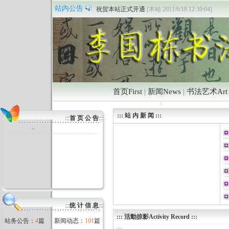
The “peace and love” arts exhibition is co-sponsored
[
站内公告
祝贺本站正式开通
[本站 2011/6/18 12:39:04]
首页First
|
新闻News
|
书法艺术Art
::: 站 内 新 闻 :::
:::
首 页 公 告
:::
The “peace and love” arts exhibiti
on is co-sponsored
:::
统 计 信 息
:::
:::
活動掠影Activity Record
:::
站务公告：
4
篇
新闻动态：
101
篇