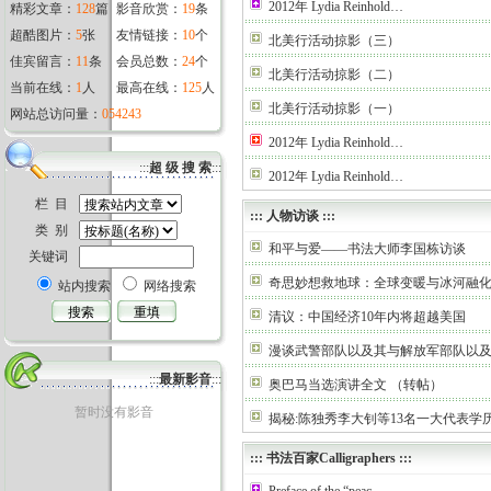
2012年 Lydia Reinhold…
精彩文章：
128
篇
影音欣赏：
19
条
超酷图片：
5
张
友情链接：
10
个
北美行活动掠影（三）
佳宾留言：
11
条
会员总数：
24
个
北美行活动掠影（二）
当前在线：
1
人
最高在线：
125
人
北美行活动掠影（一）
网站总访问量：
054243
2012年 Lydia Reinhold…
:::
超 级 搜 索
:::
2012年 Lydia Reinhold…
栏 目
:::
人物访谈
:::
类 别
和平与爱——书法大师李国栋访谈
关键词
奇思妙想救地球：全球变暖与冰河融
站内搜索
网络搜索
清议：中国经济10年内将超越美国
漫谈武警部队以及其与解放军部队以
:::
最新影音
:::
奥巴马当选演讲全文 （转帖）
暂时没有影音
揭秘:陈独秀李大钊等13名一大代表学
:::
书法百家Calligraphers
:::