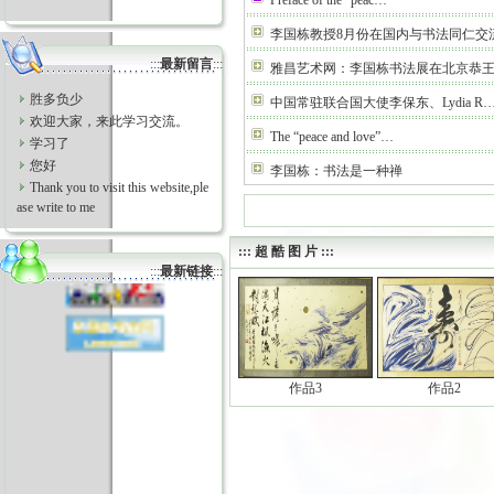
Preface of the “peac…
李国栋教授8月份在国内与书法同仁交
:::
最新留言
:::
雅昌艺术网：李国栋书法展在北京恭
胜多负少
中国常驻联合国大使李保东、Lydia R
欢迎大家，来此学习交流。
The “peace and love”…
学习了
您好
李国栋：书法是一种禅
Thank you to visit this website,ple
ase write to me
::: 超 酷 图 片 :::
:::
最新链接
:::
作品3
作品2