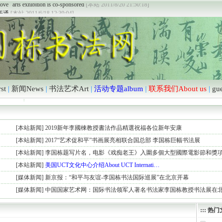
ove” arts exhibition is co-sponsored
[本站 2011/8/20 21:50:18]
开通
[本站 2011/6/18 12:39:04]
st
|
新闻News
|
书法艺术Art
|
活动专题album
|
联系我们About us
|
gu
[
本站新闻
]
2019新年李國棟教授書法作品精選祝福各位新年安康
[
本站新闻
]
2017“艺术促和平”书画展亮相联合国总部 李国栋巨幅书法展
[
本站新闻
]
李国栋题写片名，电影《戏痴老王》入圍多個大型國際電影節和獎
[
本站新闻
]
美国UCT文化中心介绍About UCT Internati…
[
媒体新闻
]
新京报：“和平与友谊-李国栋书法国际巡展”在北京开幕
[
媒体新闻
]
中国国家艺术网：国际书法领军人著名书法家李国栋教授书法展在
:::
热门