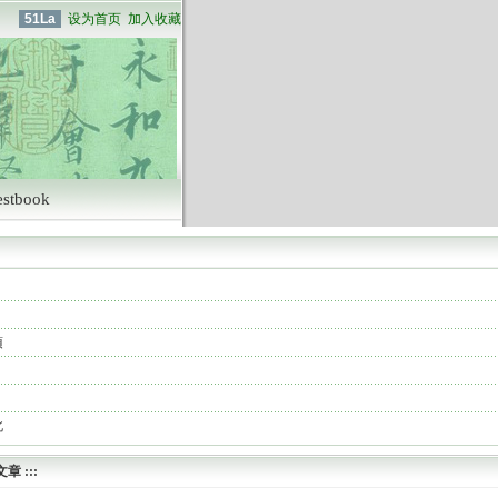
51La
设为首页
加入收藏
estbook
項
北
文章
:::