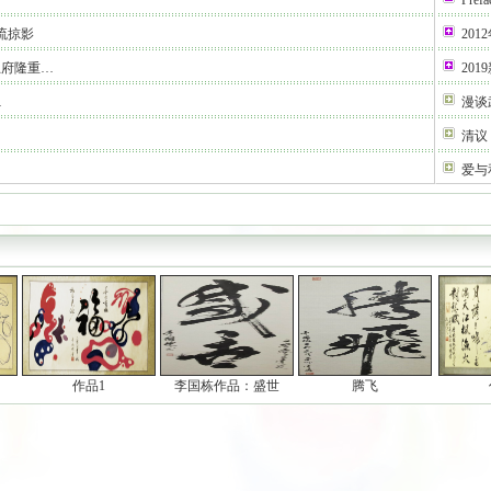
Prefa
流掠影
2012
王府隆重…
20
…
漫谈
清议
爱与
作品1
李国栋作品：盛世
腾飞