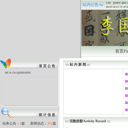
The “peace and l
站内公告
祝贺本站正式
首页Fir
::: 站 内 新 闻 :::
The “peace and love” arts exhibiti
:::
首 页 公 告
:::
on is co-sponsored
:::
统 计 信 息
:::
:::
活動掠影Activity Record
:::
站务公告：
4
篇
新闻动态：
101
篇