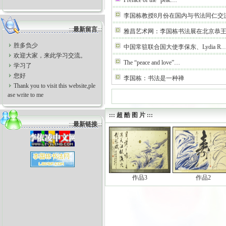
Preface of the “peac…
李国栋教授8月份在国内与书法同仁交
:::
最新留言
:::
雅昌艺术网：李国栋书法展在北京恭
胜多负少
中国常驻联合国大使李保东、Lydia R
欢迎大家，来此学习交流。
The “peace and love”…
学习了
您好
李国栋：书法是一种禅
Thank you to visit this website,ple
ase write to me
::: 超 酷 图 片 :::
:::
最新链接
:::
作品3
作品2