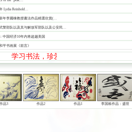
ce of the “peac…
年 Lydia Reinhold…
19新年李國棟教授書法作品精選欣賞(…
武警部队以及其与解放军部队以及公安民…
：中国经济10年内将超越美国
和平书画展《前言》
学习书法，珍爱传统！
作品3
作品2
作品1
李国栋作品：盛世