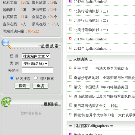
2012年 Lydia Reinhold…
精彩文章：
128
篇
影音欣赏：
19
条
超酷图片：
5
张
友情链接：
10
个
北美行活动掠影（三）
佳宾留言：
11
条
会员总数：
24
个
北美行活动掠影（二）
当前在线：
4
人
最高在线：
125
人
北美行活动掠影（一）
网站总访问量：
054222
2012年 Lydia Reinhold…
:::
超 级 搜 索
:::
2012年 Lydia Reinhold…
栏 目
:::
人物访谈
:::
类 别
和平与爱——书法大师李国栋访谈
关键词
奇思妙想救地球：全球变暖与冰河融
站内搜索
网络搜索
清议：中国经济10年内将超越美国
漫谈武警部队以及其与解放军部队以
:::
最新影音
:::
奥巴马当选演讲全文 （转帖）
暂时没有影音
揭秘:陈独秀李大钊等13名一大代表学
:::
书法百家Calligraphers
:::