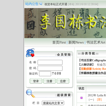
The “peace and love” arts exhibition is co-sponsored
[
站内公告
祝贺本站正式开通
[本站 2011/6/18 12:39:04]
首页First
|
新闻News
|
书法艺术Art
::: 分 类 导 航 :::
:::
会 员 登 陆
:::
【书法百家Calligraph
名 称
【人物访谈】
社会万
密 码
【
活動掠影Activity Re
【李國棟教授書法作
验证码
状态
:::
超 级 搜 索
:::
2012年 Lyd
（一）
[荐]
栏 目