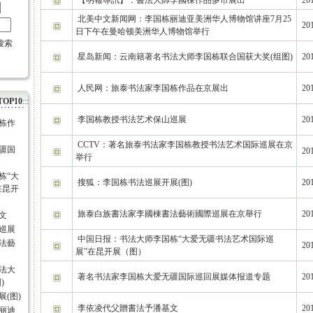
【明報專訊】：書法大師李國棟作品多市展出
201
北美中文新闻网：李国栋丽迪亚美洲华人博物馆讲座7月25
201
日下午在曼哈顿美洲华人博物馆举行
搜索
星岛新闻：云南籍著名书法大师李国栋联合国获大奖(组图)
201
人民网：旅泰书法家李国栋作品在京展出
201
OP10
:::
李国栋教授书法艺术保山巡展
201
栋作
CCTV：著名旅泰书法家李国栋教授书法艺术国际巡展在京
疆国
201
举行
栋“大
搜狐：李国栋书法巡展开展(图)
201
在昆开
旅泰白族書法家李國棟書法藝術國際巡展在京舉行
201
文
巡展
中国日报：书法大师李国栋“大爱无疆书法艺术国际巡
法藝
201
展”在昆开展（图）
法大
著名书法家李国栋大爱无疆国际巡回展媒体报道专题
201
)
(图)
李依凌代父贈書法予潘基文
201
丽迪