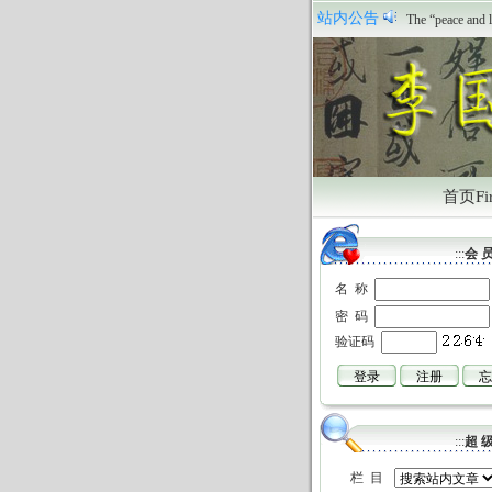
祝贺本站正式
站内公告
The “peace and l
首页Fir
:::
会 员
名 称
密 码
验证码
:::
超 级
栏 目