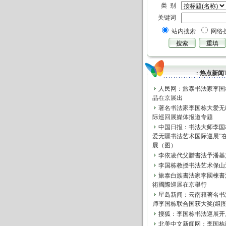
类 别
关键词
站内搜索
网络
:::
热点新闻T
人民网：旅泰书法家李国
品在京展出
著名书法家李国栋大爱无
际巡回展媒体报道专题
中国日报：书法大师李国
爱无疆书法艺术国际巡展”
展（图）
李依凌代父贈書法予潘基
李国栋教授书法艺术保山
旅泰白族書法家李國棟書
術國際巡展在京舉行
星岛新闻：云南籍著名书
师李国栋联合国获大奖(组图
搜狐：李国栋书法巡展开展
北美中文新闻网：李国栋