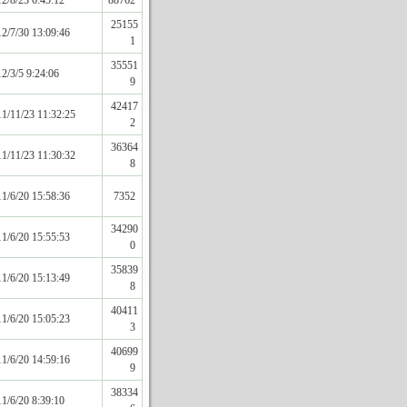
2/8/23 6:45:12
88762
25155
2/7/30 13:09:46
1
35551
2/3/5 9:24:06
9
42417
1/11/23 11:32:25
2
36364
1/11/23 11:30:32
8
1/6/20 15:58:36
7352
34290
1/6/20 15:55:53
0
35839
1/6/20 15:13:49
8
40411
1/6/20 15:05:23
3
40699
1/6/20 14:59:16
9
38334
1/6/20 8:39:10