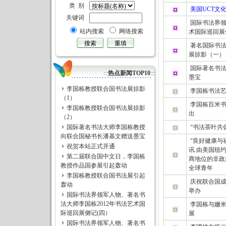
类 别
美国UCT文化中心介
关键词
国际书法界领
站内搜索
网络搜索
术国际巡回展
著名国际书
展掠影（一）
国际著名书
:::
热点新闻TOP10
:::
墨宝
李国栋教授联合国书法展掠影
李国栋书法
（1）
李国栋百米
李国栋教授联合国书法展掠影
出
（2）
国际著名书法大师李国栋教授
“书法茶叶共
向联合国秘书长潘基文赠送墨宝
“良好健康与
祝贺本站正式开通
讯 由美国纽
第二届联合国中文日，李国栋
商地位的非政
教授作品国参展引起轰动
全球青年
李国栋教授联合国书法展引起
庆祝联合国成
轰动
举办
国际书法界领军人物、著名书
法大师李国栋2012年书法艺术国
李国栋与姗米
际巡回展侧记(四）
展
国际书法界领军人物、著名书