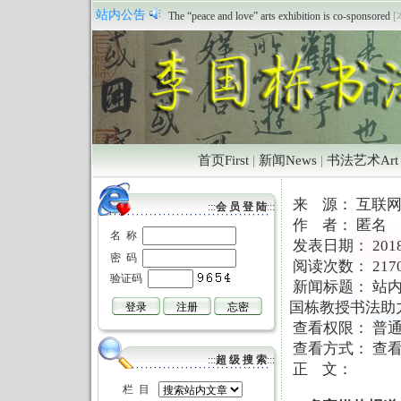
祝贺本站正式开通
[本站 2011/6/18 12:39:04]
站内公告
The “peace and love” arts exhibition is co-sponsored
[
首页First
|
新闻News
|
书法艺术Art
来 源： 互联
:::
会 员 登 陆
:::
作 者： 匿名
名 称
发表日期： 2018/3
密 码
阅读次数： 217
验证码
新闻标题：
站
国栋教授书法助
查看权限： 普
查看方式： 查看
:::
超 级 搜 索
:::
正 文：
栏 目