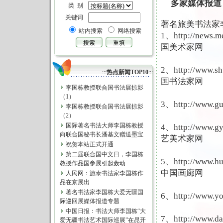
多家媒体报道
类 别
关键词
著名旅美书法家
站内搜索
网络搜索
1、http://news.
国美术家网
2、http://www.s
:::
热点新闻TOP10
:::
国书法家网
李国栋教授联合国书法展掠影
（1）
3、http://www.g
李国栋教授联合国书法展掠影
（2）
国际著名书法大师李国栋教授
4、http://www.
向联合国秘书长潘基文赠送墨宝
艺美术家网
祝贺本站正式开通
第二届联合国中文日，李国栋
5、http://www.h
教授作品国参展引起轰动
中国画廊网
人民网：旅泰书法家李国栋作
品在京展出
著名书法家李国栋大爱无疆国
6、
http://www.y
际巡回展媒体报道专题
中国日报：书法大师李国栋“大
7、http://www.
爱无疆书法艺术国际巡展”在昆开