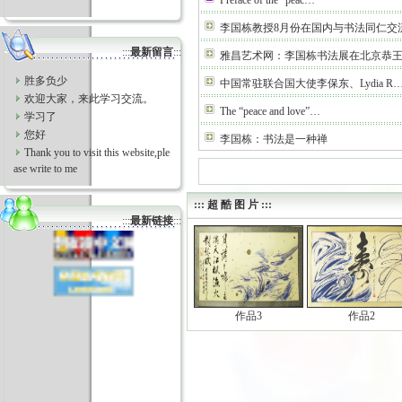
Preface of the “peac…
李国栋教授8月份在国内与书法同仁交
:::
最新留言
:::
雅昌艺术网：李国栋书法展在北京恭
胜多负少
中国常驻联合国大使李保东、Lydia R
欢迎大家，来此学习交流。
The “peace and love”…
学习了
您好
李国栋：书法是一种禅
Thank you to visit this website,ple
ase write to me
::: 超 酷 图 片 :::
:::
最新链接
:::
作品3
作品2