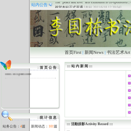
The “peace and love” arts exhibition is co-sponsored
[
站内公告
祝贺本站正式开通
[本站 2011/6/18 12:39:04]
首页First
|
新闻News
|
书法艺术Art
The “peace and love” arts exhibiti
::: 站 内 新 闻 :::
:::
首 页 公 告
:::
on is co-sponsored
:::
统 计 信 息
:::
:::
活動掠影Activity Record
:::
站务公告：
4
篇
新闻动态：
101
篇