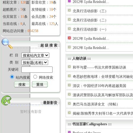
2012年 Lydia Reinhold…
精彩文章：
128
篇
影音欣赏：
19
条
超酷图片：
5
张
友情链接：
10
个
北美行活动掠影（三）
佳宾留言：
11
条
会员总数：
24
个
北美行活动掠影（二）
当前在线：
9
人
最高在线：
125
人
北美行活动掠影（一）
网站总访问量：
054258
2012年 Lydia Reinhold…
:::
超 级 搜 索
:::
2012年 Lydia Reinhold…
栏 目
:::
人物访谈
:::
类 别
和平与爱——书法大师李国栋访谈
关键词
奇思妙想救地球：全球变暖与冰河融
站内搜索
网络搜索
清议：中国经济10年内将超越美国
漫谈武警部队以及其与解放军部队以
:::
最新影音
:::
奥巴马当选演讲全文 （转帖）
暂时没有影音
揭秘:陈独秀李大钊等13名一大代表学
:::
书法百家Calligraphers
:::