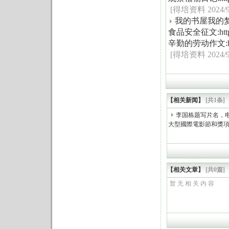
[得培资料 2024/9/6
我的书屋我的梦作文:ht
食品安全征文:https:/
辛勤的劳动作文:https:
[得培资料 2024/9/6
【相关新闻】
[共1条]
李国栋题写片名，
大型國際電影節和獎
【相关文章】
[共0篇]
暂 无 相 关 内 容