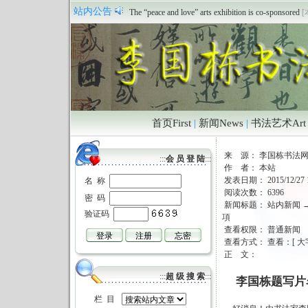
祝贺本站正式开通
[本站 2011/6/18 12:39:04]
站内公告
The “peace and love” arts exhibition is co-sponsored
[
首页First
|
新闻News
|
书法艺术Art
来 源： 李国栋书法
:::
会 员 登 陆
:::
作 者： 本站
发表日期： 2015/12/27 1
名 称
阅读次数： 6396
密 码
新闻标题：
站内新闻
验证码
項
查看权限： 普通新闻
查看方式： 查看：[
大
正 文：
:::
超 级 搜 索
:::
李国栋题写片
栏 目