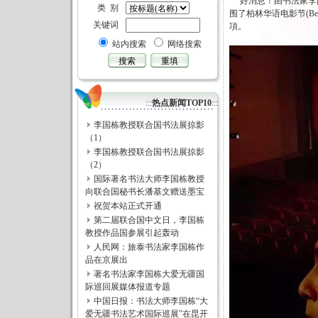
好消息！由书法家李国
类 别
围了柏林华语电影节(Berl
关键词
項。
站内搜索
网络搜索
:::
热点新闻TOP10
:::
李国栋教授联合国书法展掠影
（1）
李国栋教授联合国书法展掠影
（2）
国际著名书法大师李国栋教授
向联合国秘书长潘基文赠送墨宝
祝贺本站正式开通
第二届联合国中文日，李国栋
教授作品国参展引起轰动
人民网：旅泰书法家李国栋作
品在京展出
著名书法家李国栋大爱无疆国
际巡回展媒体报道专题
中国日报：书法大师李国栋“大
爱无疆书法艺术国际巡展”在昆开