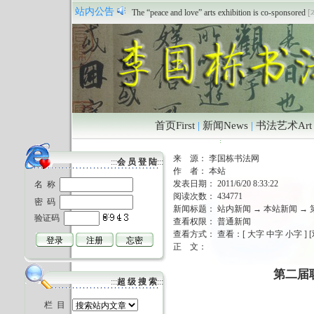
站内公告
The “peace and love” arts exhibition is co-sponsored
[
祝贺本站正式开通
[本站 2011/6/18 12:39:04]
首页First
|
新闻News
|
书法艺术Art
来 源： 李国栋书法网
:::
会 员 登 陆
:::
作 者： 本站
发表日期： 2011/6/20 8:33:22
名 称
阅读次数： 434771
密 码
新闻标题：
站内新闻
→
本站新闻
→ 
验证码
查看权限： 普通新闻
查看方式： 查看：[
大字
中字
小字
] 
正 文：
第二届
:::
超 级 搜 索
:::
栏 目