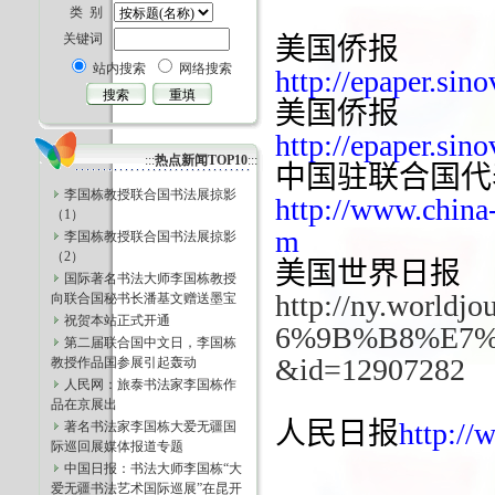
类 别
关键词
美国侨报
站内搜索
网络搜索
http://epaper.sin
美国侨报
http://epaper.sin
:::
热点新闻TOP10
:::
中国驻联合国代
李国栋教授联合国书法展掠影
http://www.china
（1）
m
李国栋教授联合国书法展掠影
（2）
美国世界日报
国际著名书法大师李国栋教授
http://ny.worldjo
向联合国秘书长潘基文赠送墨宝
祝贺本站正式开通
6%9B%B8%E7
第二届联合国中文日，李国栋
&id=12907282
教授作品国参展引起轰动
人民网：旅泰书法家李国栋作
品在京展出
人民日报
http://
著名书法家李国栋大爱无疆国
际巡回展媒体报道专题
中国日报：书法大师李国栋“大
爱无疆书法艺术国际巡展”在昆开