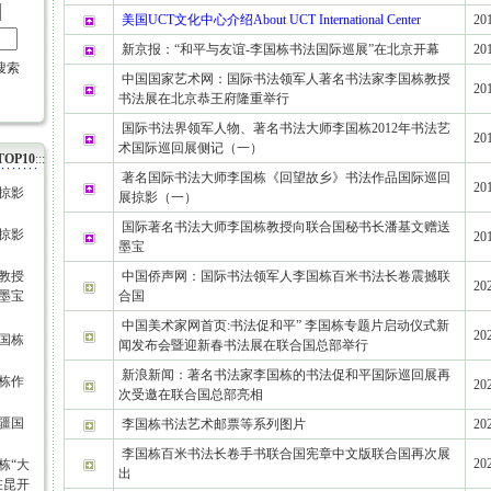
美国UCT文化中心介绍About UCT International Center
201
新京报：“和平与友谊-李国栋书法国际巡展”在北京开幕
201
搜索
中国国家艺术网：国际书法领军人著名书法家李国栋教授
201
书法展在北京恭王府隆重举行
国际书法界领军人物、著名书法大师李国栋2012年书法艺
201
术国际巡回展侧记（一）
OP10
:::
著名国际书法大师李国栋《回望故乡》书法作品国际巡回
201
掠影
展掠影（一）
国际著名书法大师李国栋教授向联合国秘书长潘基文赠送
掠影
201
墨宝
教授
中国侨声网：国际书法领军人李国栋百米书法长卷震撼联
202
墨宝
合国
中国美术家网首页:书法促和平” 李国栋专题片启动仪式新
202
国栋
闻发布会暨迎新春书法展在联合国总部举行
新浪新闻：著名书法家李国栋的书法促和平国际巡回展再
栋作
202
次受邀在联合国总部亮相
疆国
李国栋书法艺术邮票等系列图片
202
李国栋百米书法长卷手书联合国宪章中文版联合国再次展
202
栋“大
出
在昆开