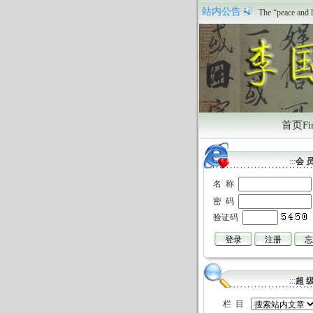
祝贺本站正式
站内公告
The “peace and l
首页Fir
:::
会 员
名 称
密 码
验证码
:::
超 级
栏 目