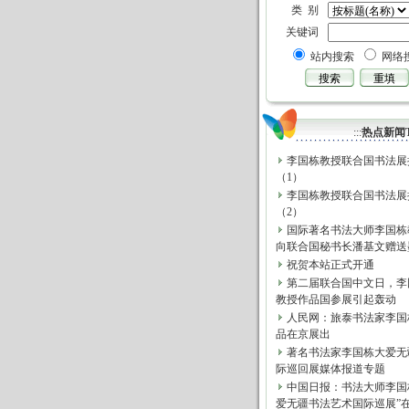
类 别
关键词
站内搜索
网络
:::
热点新闻T
李国栋教授联合国书法展
（1）
李国栋教授联合国书法展
（2）
国际著名书法大师李国栋
向联合国秘书长潘基文赠送
祝贺本站正式开通
第二届联合国中文日，李
教授作品国参展引起轰动
人民网：旅泰书法家李国
品在京展出
著名书法家李国栋大爱无
际巡回展媒体报道专题
中国日报：书法大师李国
爱无疆书法艺术国际巡展”