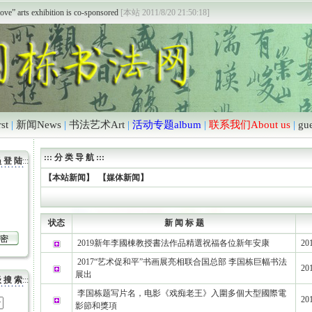
开通
[本站 2011/6/18 12:39:04]
ove” arts exhibition is co-sponsored
[本站 2011/8/20 21:50:18]
st
|
新闻News
|
书法艺术Art
|
活动专题album
|
联系我们About us
|
gu
::: 分 类 导 航 :::
 登 陆
:::
【本站新闻】
【媒体新闻】
状态
新 闻 标 题
2019新年李國棟教授書法作品精選祝福各位新年安康
201
2017“艺术促和平”书画展亮相联合国总部 李国栋巨幅书法
201
展出
 搜 索
:::
李国栋题写片名，电影《戏痴老王》入圍多個大型國際電
201
影節和獎項