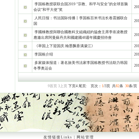
李国栋教授获联合国2019 “宗教、和平与安全”的全球首脑
201
会议“和平大使”奖
人民日报：书法国际传播丨李国栋百米书法长卷震撼联合
201
国
李國棟教授與聯合國教科文組織紐約協會主席李依凌教授
201
應邀出席阿曼蘇丹共和國建國48週年國慶招待會
《举国上下迎国庆.翰墨飘香满濠江》
201
李国栋介绍
201
多家媒体报道：著名旅美书法家李国栋教授书法助力韩国
201
冬季奥运会
9
首页
3
上页
下页
4
尾页
:
页次：
1
/3页 共
82
条
30
条/页
友情链接Links
|
网站管理