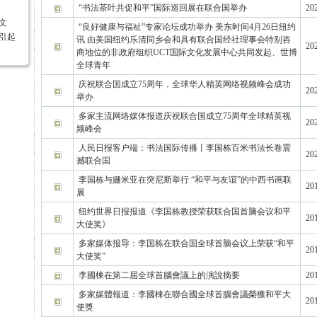
“书法茶叶共促和平”国际巡回展在联合国举办
202
文
“良好健康与福祉”专家论坛成功举办 美东时间4月26日纽约
引起
讯 由美国纽约乐清同乡会和具有联合国经社理事会特别咨
202
商地位的非政府组织UCT国际文化发展中心共同发起、世博
全球青年
庆祝联合国成立75周年，全球华人精英网络视频峰会成功
202
举办
多家主流网络媒体报道庆祝联合国成立75周年全球精英视
202
频峰会
人民日报客户端：书法国际传播丨李国栋百米书法长卷震
202
撼联合国
李国栋与姗米亚在突尼斯举行 “和平与友谊”的中西书画联
201
展
纽约世界日报报道《李国栋教授荣获联合国首脑会议和平
201
大使奖》
多家媒体报导：李国栋在联合国全球首脑会议上荣获“和平
201
大使奖”
李國棟在第二屆全球首腦會議上的演說摘要
201
多家媒體報道：李國棟在聯合國全球首腦會議榮獲和平大
201
使獎